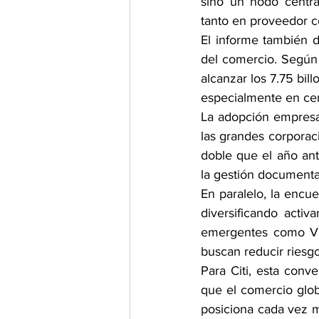
sino un nodo centra
tanto en proveedor c
El informe también de
del comercio. Según C
alcanzar los 7.75 bil
especialmente en cent
La adopción empresari
las grandes corporaci
doble que el año ante
la gestión documental
En paralelo, la encu
diversificando activ
emergentes como Vie
buscan reducir riesgos
Para Citi, esta conve
que el comercio glob
posiciona cada vez m