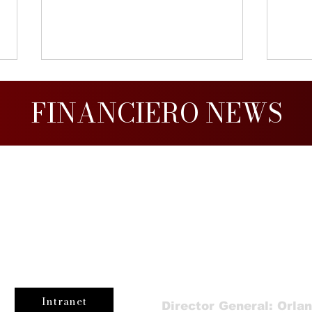
FINANCIERO NEWS
Corredores de seguros
Gob
elevan presión por
eléc
co 2026
Economía y Finanzas
Negocios e Inversiones
regulación, libre
mill
competencia y defensa
int
n
Tecnología
Contacto
del asegurado
Intranet
Director General: Orla