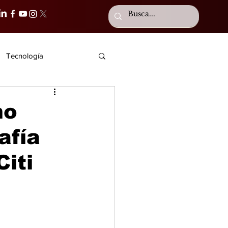
Tecnología
mo
afía
iti