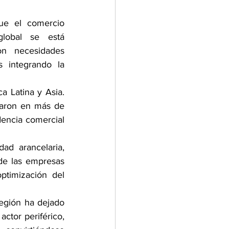
ue el comercio 
global se está 
n necesidades 
 integrando la 
 Latina y Asia. 
raron en más de 
encia comercial 
ad arancelaria, 
de las empresas 
ptimización del 
egión ha dejado 
ctor periférico, 