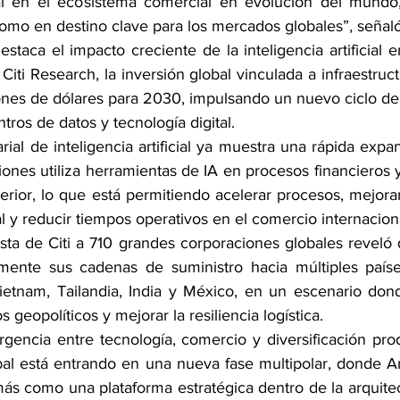
l en el ecosistema comercial en evolución del mundo, 
omo en destino clave para los mercados globales”, señaló
staca el impacto creciente de la inteligencia artificial en
iti Research, la inversión global vinculada a infraestruct
lones de dólares para 2030, impulsando un nuevo ciclo de 
ros de datos y tecnología digital.
al de inteligencia artificial ya muestra una rápida expa
ones utiliza herramientas de IA en procesos financieros y
rior, lo que está permitiendo acelerar procesos, mejorar
 y reducir tiempos operativos en el comercio internacion
esta de Citi a 710 grandes corporaciones globales reveló 
amente sus cadenas de suministro hacia múltiples paíse
tnam, Tailandia, India y México, en un escenario dond
 geopolíticos y mejorar la resiliencia logística.
rgencia entre tecnología, comercio y diversificación pro
al está entrando en una nueva fase multipolar, donde Am
ás como una plataforma estratégica dentro de la arquite