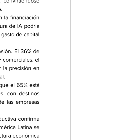
convirtiéndose 
.
 la financiación 
ura de IA podría 
gasto de capital 
nsión. El 36% de 
 comerciales, el 
 la precisión en 
al.
que el 65% está 
s, con destinos 
e las empresas 
ductiva confirma 
érica Latina se 
ctura económica 