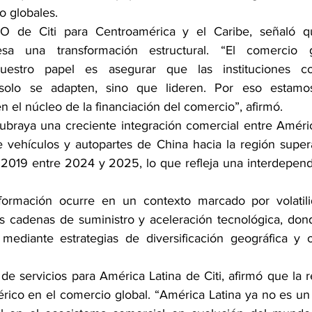
o globales.
EO de Citi para Centroamérica y el Caribe, señaló q
viesa una transformación estructural. “El comercio 
uestro papel es asegurar que las instituciones co
 solo se adapten, sino que lideren. Por eso estamos
l en el núcleo de la financiación del comercio”, afirmó.
ubraya una creciente integración comercial entre América
e vehículos y autopartes de China hacia la región supe
2019 entre 2024 y 2025, lo que refleja una interdepend
sformación ocurre en un contexto marcado por volatilid
as cadenas de suministro y aceleración tecnológica, don
mediante estrategias de diversificación geográfica y o
de servicios para América Latina de Citi, afirmó que la r
érico en el comercio global. “América Latina ya no es un a