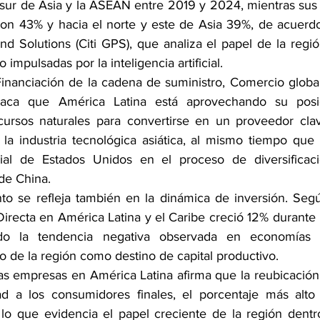
 sur de Asia y la ASEAN entre 2019 y 2024, mientras sus 
on 43% y hacia el norte y este de Asia 39%, de acuerdo
nd Solutions (Citi GPS), que analiza el papel de la regi
impulsadas por la inteligencia artificial.
“Financiación de la cadena de suministro, Comercio globa
taca que América Latina está aprovechando su posic
ecursos naturales para convertirse en un proveedor cla
n la industria tecnológica asiática, al mismo tiempo que
al de Estados Unidos en el proceso de diversificac
de China.
to se refleja también en la dinámica de inversión. Según
Directa en América Latina y el Caribe creció 12% durante 
o la tendencia negativa observada en economías de
vo de la región como destino de capital productivo.
s empresas en América Latina afirma que la reubicación
d a los consumidores finales, el porcentaje más alto e
 lo que evidencia el papel creciente de la región dentr