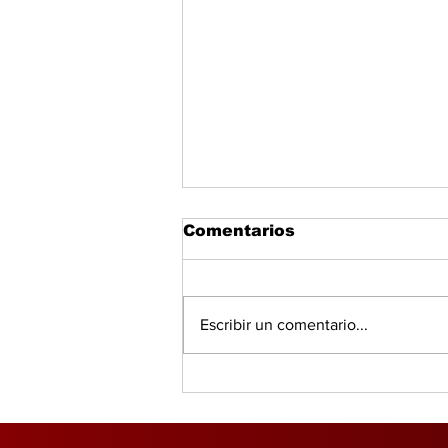
Comentarios
Escribir un comentario...
Salud, IA y bienestar
redefinen el consumo
global, según PwC