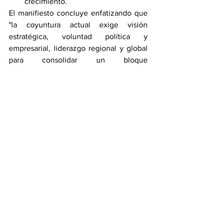
crecimiento.
El manifiesto concluye enfatizando que 
"la coyuntura actual exige visión 
estratégica, voluntad política y 
empresarial, liderazgo regional y global 
para consolidar un bloque 
iberoamericano que, más allá de 
compartir historia e idioma, se convertirá 
en un actor con peso propio en el 
sistema internacional".
Economía y Finanzas
Ver todo
Entradas recientes