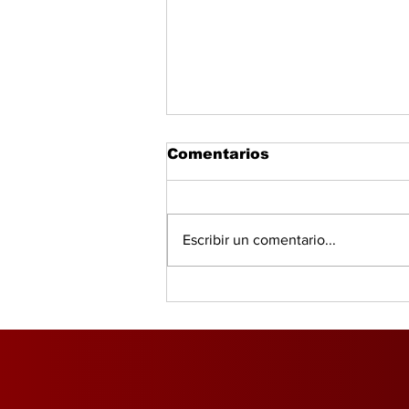
Comentarios
Escribir un comentario...
Gobierno sube presión a
eléctricas: multas
millonarias e
intervención en la mesa