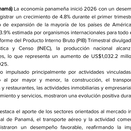
namá) 
La economía panameña inició 2026 con un desemp
egistrar un crecimiento de 4.8% durante el primer trimestr
mo de expansión de la mayoría de los países de América
3.9% estimada por organismos internacionales para todo e
orme del Producto Interno Bruto (PIB) Trimestral divulgado 
stica y Censo (INEC), la producción nacional alcan
s, lo que representa un aumento de US$1,032.2 millon
025.
vo impulsado principalmente por actividades vinculadas
o al por mayor y menor, la construcción, el transport
 y restaurantes, las actividades inmobiliarias y empresarial
miento y servicios, mostraron una evolución positiva dura
staca el aporte de los sectores orientados al mercado in
al de Panamá, el transporte aéreo y la actividad comer
istraron un desempeño favorable, reafirmando la imp