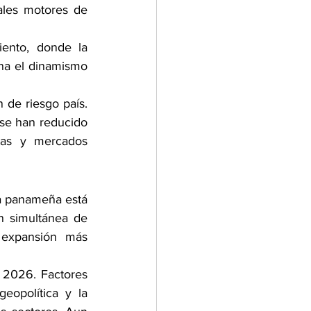
ales motores de 
ento, donde la 
a el dinamismo 
e riesgo país. 
se han reducido 
as y mercados 
a panameña está 
n simultánea de 
 expansión más 
 2026. Factores 
eopolítica y la 