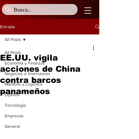
Entrada
All Posts
All Posts
EE.UU. vigila
Economía y Finanzas
acciones de China
Negocios e Inversiones
contra barcos
Marítimo y Logística
panameños
Opinión
Tecnología
Empresas
General