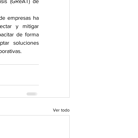
isis (GReAT) de 
de empresas ha 
ctar y mitigar 
citar de forma 
tar soluciones 
porativas.
Ver todo