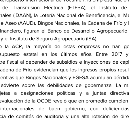
de Transmisión Eléctrica (ETESA), el Instituto de
onales (IDAAN), la Lotería Nacional de Beneficencia, el M
de Aseo (AAUD), Bingos Nacionales, la Cadena de Frío y l
financiero, figuran el Banco de Desarrollo Agropecuario 
y el Instituto de Seguro Agropecuario (ISA).
o la ACP, la mayoría de estas empresas no han gen
resupuesto estatal en los últimos años. Entre 2017 y
tre fiscal al depender de subsidios e inyecciones de capi
dena de Frío evidencian que los ingresos propios resulta
mientras que Bingos Nacionales y EGESA acumulan pérdida
advierte sobre las debilidades de gobernanza. La ma
etas a designaciones políticas y a juntas directiva
evaluación de la OCDE reveló que en promedio cumplen s
 internacionales de buen gobierno, con deficiencia
cia de comités de auditoría y una alta rotación de direc