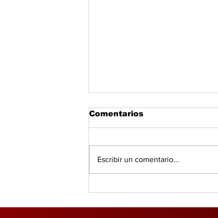
Comentarios
Escribir un comentario...
Evasión fiscal mantiene
bajo presión déficit
fiscal en Panamá y
América Latina