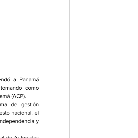
mendó a Panamá 
, tomando como 
namá (ACP). 
ma de gestión 
to nacional, el 
 independencia y 
al de Autopistas 