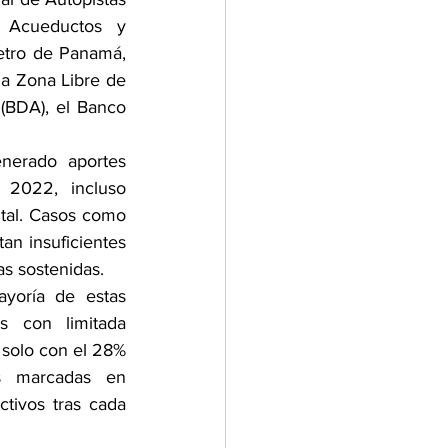
 Acueductos y 
etro de Panamá, 
a Zona Libre de 
(BDA), el Banco 
erado aportes 
 2022, incluso 
tal. Casos como 
n insuficientes 
s sostenidas.
yoría de estas 
s con limitada 
olo con el 28% 
s marcadas en 
tivos tras cada 