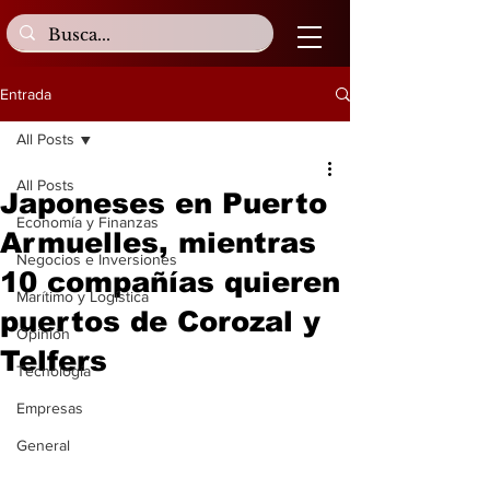
Entrada
All Posts
All Posts
Japoneses en Puerto
Economía y Finanzas
Armuelles, mientras
Negocios e Inversiones
10 compañías quieren
Marítimo y Logística
puertos de Corozal y
Opinión
Telfers
Tecnología
Empresas
General