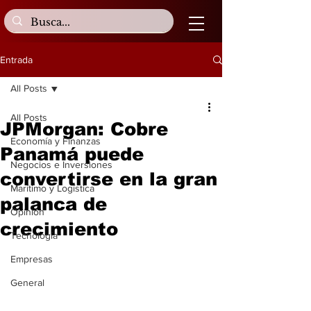
Entrada
All Posts
All Posts
JPMorgan: Cobre
Economía y Finanzas
Panamá puede
Negocios e Inversiones
convertirse en la gran
Marítimo y Logística
palanca de
Opinión
crecimiento
Tecnología
Empresas
General