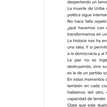
despertando un lamen
La muerte de Uribe no
política sigue intent
No hace falta repeti
¿qué hacemos con es
transformamos en un 
La historia nos ha e
una idea. Y si permi
a la democracia y al
La paz no es ingen
destruyendo, sino su
es la de un partido s
En estos momentos de 
también en cada ciu
hablamos del otro,
capacidad de tender 
Ojalá que este duelo