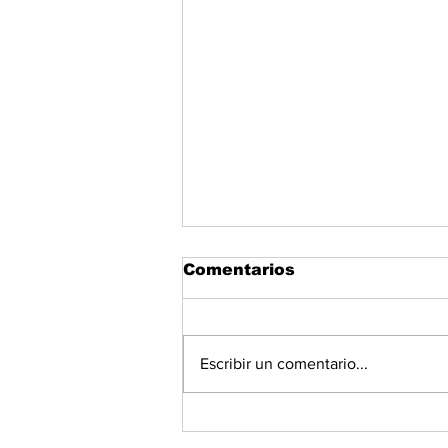
Comentarios
Escribir un comentario...
La paradoja de la IA:
cómo la revolución