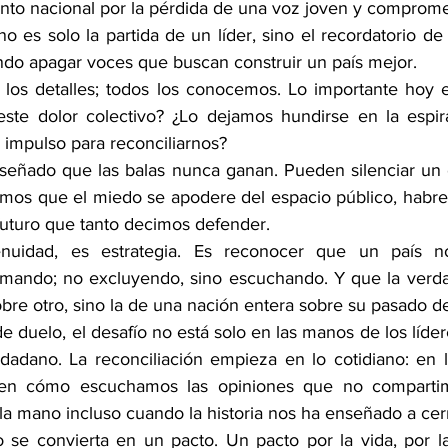
to nacional por la pérdida de una voz joven y compromet
 es solo la partida de un líder, sino el recordatorio de 
ando apagar voces que buscan construir un país mejor.
r los detalles; todos los conocemos. Lo importante hoy e
te dolor colectivo? ¿Lo dejamos hundirse en la espiral
impulso para reconciliarnos?
nseñado que las balas nunca ganan. Pueden silenciar un 
timos que el miedo se apodere del espacio público, habr
 futuro que tanto decimos defender.
uidad, es estrategia. Es reconocer que un país no
mando; no excluyendo, sino escuchando. Y que la verdad
obre otro, sino la de una nación entera sobre su pasado de
duelo, el desafío no está solo en las manos de los líderes
dadano. La reconciliación empieza en lo cotidiano: en 
 en cómo escuchamos las opiniones que no compartim
la mano incluso cuando la historia nos ha enseñado a cerr
 se convierta en un pacto. Un pacto por la vida, por la 