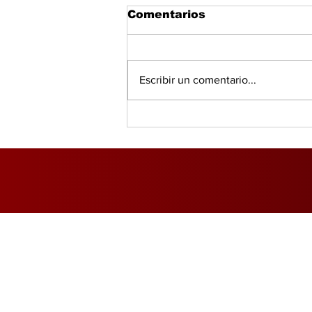
Comentarios
Escribir un comentario...
Municipio de Panamá
muestra superávit
operativo y bajo nivel
de deuda
Inicio
Foro Mercado Eléctri