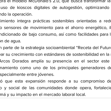
pora el modelo McDonald’s 2.0, que busca transformar la 
 uso de kioscos digitales de autogestión, optimizando 
ndo la operación.
imiento integra prácticas sostenibles orientadas a red
do sensores de movimiento para el ahorro energético, i
ndicionado de bajo consumo, así como facilidades para l
ión de agua.
parte de la estrategia socioambiental “Receta del Futuro
ar su crecimiento con estándares de sostenibilidad en la 
Arcos Dorados amplía su presencia en el sector este 
onamiento como uno de los principales generadores d
especialmente entre jóvenes.
có que esta expansión responde a su compromiso de
o y social de las comunidades donde opera, fortaleci
má y su impacto en el mercado laboral local.