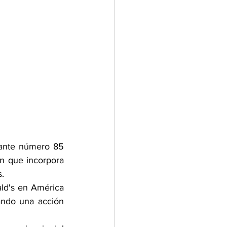
ante número 85 
 que incorpora 
s.
ld's en América 
ando una acción 