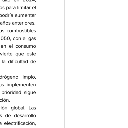
 para limitar el 
podría aumentar 
 años anteriores.
os combustibles 
050, con el gas 
 en el consumo 
ierte que este 
a dificultad de 
rógeno limpio, 
os implementen 
rioridad sigue 
ción.
ón global. Las 
s de desarrollo 
lectrificación, 