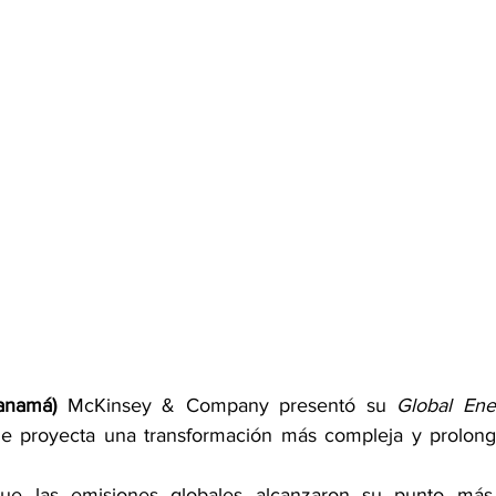
anamá)
 McKinsey & Company presentó su 
Global Ene
que proyecta una transformación más compleja y prolong
que las emisiones globales alcanzaron su punto más