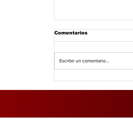
Comentarios
Escribir un comentario...
DGI advierte que el 69%
de los empresarios
incumple con la
facturación fiscal