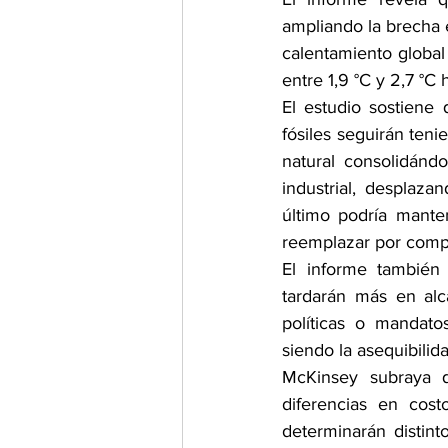
ampliando la brecha e
calentamiento global
entre 1,9 °C y 2,7 °C
El estudio sostiene 
fósiles seguirán ten
natural consolidánd
industrial, desplaz
último podría manten
reemplazar por compl
El informe también 
tardarán más en al
políticas o mandato
siendo la asequibilida
McKinsey subraya q
diferencias en cost
determinarán distint