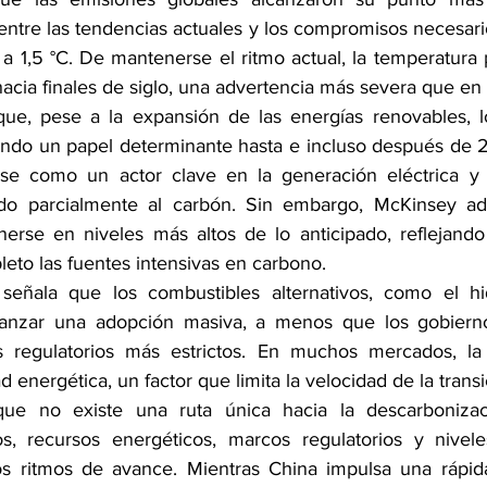
ntre las tendencias actuales y los compromisos necesarios
 a 1,5 °C. De mantenerse el ritmo actual, la temperatura 
 hacia finales de siglo, una advertencia más severa que en
que, pese a la expansión de las energías renovables, l
iendo un papel determinante hasta e incluso después de 2
ose como un actor clave en la generación eléctrica y
ando parcialmente al carbón. Sin embargo, McKinsey adv
erse en niveles más altos de lo anticipado, reflejando l
eto las fuentes intensivas en carbono.
señala que los combustibles alternativos, como el hid
canzar una adopción masiva, a menos que los gobiern
s regulatorios más estrictos. En muchos mercados, la p
d energética, un factor que limita la velocidad de la transi
ue no existe una ruta única hacia la descarbonizaci
os, recursos energéticos, marcos regulatorios y nivele
os ritmos de avance. Mientras China impulsa una rápida e