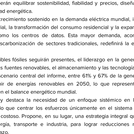
án equilibrar sostenibilidad, fiabilidad y precios, diseñ
ad energética.
 crecimiento sostenido en la demanda eléctrica mundial, i
trial, la transformación del consumo residencial y la exp
como los centros de datos. Esta mayor demanda, aco
escarbonización de sectores tradicionales, redefinirá la e
les fósiles seguirán presentes, el liderazgo en la gene
s fuentes renovables, el almacenamiento y las tecnología
cenario central del informe, entre 61% y 67% de la gener
nir de energías renovables en 2050, lo que represent
 en el balance energético mundial.
y destaca la necesidad de un enfoque sistémico en l
do que centrar los esfuerzos únicamente en el sistema 
y costoso. Propone, en su lugar, una estrategia integral qu
rgía, transporte e industria, para lograr reducciones 
azo.