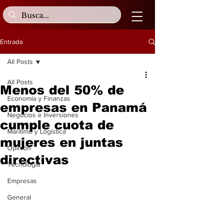
Entrada
All Posts
All Posts
Menos del 50% de
Economía y Finanzas
empresas en Panamá
Negocios e Inversiones
cumple cuota de
Marítimo y Logística
mujeres en juntas
Opinión
directivas
Tecnología
Empresas
General