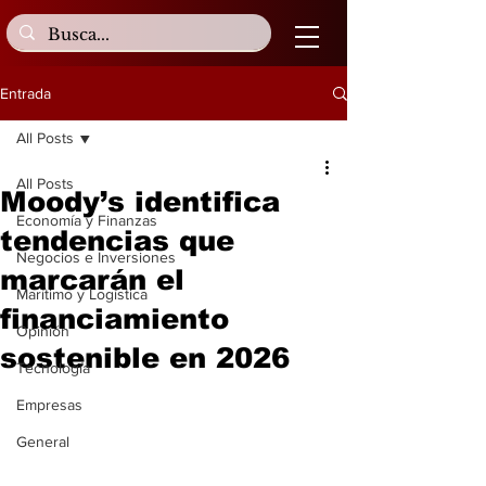
Entrada
All Posts
All Posts
Moody’s identifica
Economía y Finanzas
tendencias que
Negocios e Inversiones
marcarán el
Marítimo y Logística
financiamiento
Opinión
sostenible en 2026
Tecnología
Empresas
General