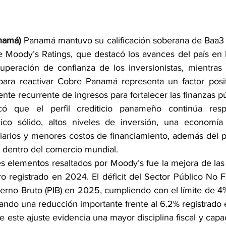
namá)
 Panamá mantuvo su calificación soberana de Baa3 
e Moody’s Ratings, que destacó los avances del país en l
recuperación de confianza de los inversionistas, mientras
ara reactivar Cobre Panamá representa un factor positi
nte recurrente de ingresos para fortalecer las finanzas pú
dicó que el perfil crediticio panameño continúa res
co sólido, altos niveles de inversión, una economía 
arios y menores costos de financiamiento, además del pa
 dentro del comercio mundial.
s elementos resaltados por Moody’s fue la mejora de las 
oro registrado en 2024. El déficit del Sector Público No F
terno Bruto (PIB) en 2025, cumpliendo con el límite de 4%
trando una reducción importante frente al 6.2% registrado e
 este ajuste evidencia una mayor disciplina fiscal y capa