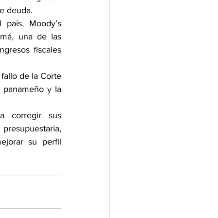
de deuda.
 país, Moody’s 
má, una de las 
resos fiscales 
llo de la Corte 
o panameño y la 
 corregir sus 
presupuestaria, 
orar su perfil 