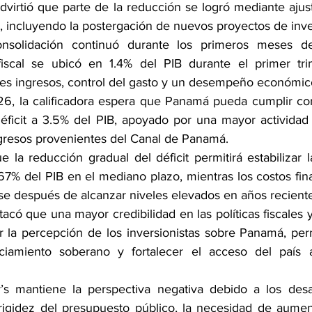
virtió que parte de la reducción se logró mediante ajuste
l, incluyendo la postergación de nuevos proyectos de inve
nsolidación continuó durante los primeros meses d
 fiscal se ubicó en 1.4% del PIB durante el primer tri
s ingresos, control del gasto y un desempeño económico
26, la calificadora espera que Panamá pueda cumplir co
 déficit a 3.5% del PIB, apoyado por una mayor actividad
gresos provenientes del Canal de Panamá.
 la reducción gradual del déficit permitirá estabilizar l
7% del PIB en el mediano plazo, mientras los costos fina
 después de alcanzar niveles elevados en años reciente
acó que una mayor credibilidad en las políticas fiscales
r la percepción de los inversionistas sobre Panamá, perm
ciamiento soberano y fortalecer el acceso del país 
s mantiene la perspectiva negativa debido a los desaf
rigidez del presupuesto público, la necesidad de aument