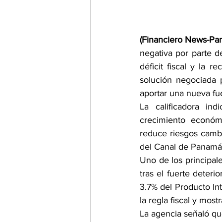
(Financiero News-Pa
negativa por parte d
déficit fiscal y la 
solución negociada p
aportar una nueva fue
La calificadora in
crecimiento económi
reduce riesgos cambi
del Canal de Panamá
Uno de los principale
tras el fuerte deteri
3.7% del Producto In
la regla fiscal y mos
La agencia señaló que