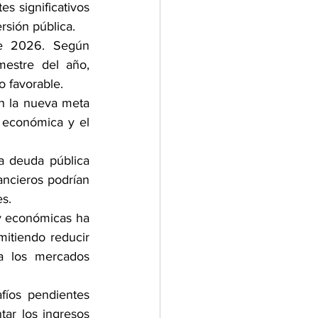
s significativos 
rsión pública.
e 2026. Según 
mestre del año, 
 favorable.
n la nueva meta 
 económica y el 
a deuda pública 
ncieros podrían 
s.
 y económicas ha 
itiendo reducir 
a los mercados 
íos pendientes 
ar los ingresos 