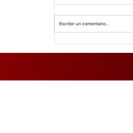
Escribir un comentario...
DGI advierte que el 69%
de los empresarios
incumple con la
facturación fiscal
Inicio
Foro Mercado Eléctri
Marítimo y Logística
Opinió