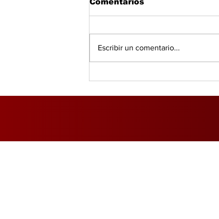
Comentarios
Escribir un comentario...
Salud, IA y bienestar
redefinen el consumo
global, según PwC
Inicio
Foro Mercado Eléctri
Marítimo y Logística
Opinió