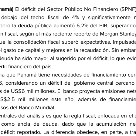
namá)
 El déficit del Sector Público No Financiero (SPNF
debajo del techo fiscal de 4% y significativamente 
 pero la deuda pública aumentó 6.2% del PIB, superando
n fiscal, según el más reciente reporte de Morgan Stanle
ue la consolidación fiscal superó expectativas, impulsada
 gasto de capital y mejoras en la recaudación. Sin embar
deuda ha sido mayor al sugerido por el déficit, lo que evi
fil financiero del país.
ma que Panamá tiene necesidades de financiamiento cerc
, considerando un déficit del gobierno central cercano 
 de US$6 mil millones. El banco proyecta emisiones net
$2.5 mil millones este año, además de financiamiento
sos del Banco Mundial.
trales del análisis es que la regla fiscal, enfocada en el d
a como ancla de deuda, dado que la acumulación net
éficit reportado. La diferencia obedece, en parte, a tra