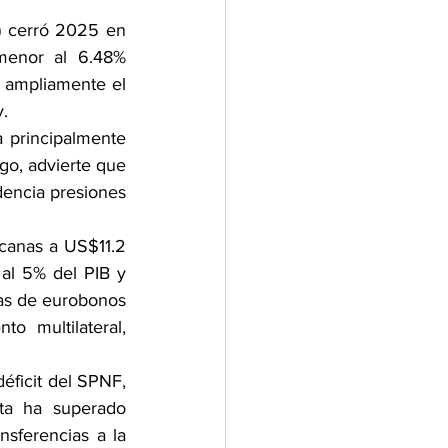
) cerró 2025 en 
menor al 6.48% 
 ampliamente el 
y.
 principalmente 
go, advierte que 
dencia presiones 
anas a US$11.2 
al 5% del PIB y 
as de eurobonos 
 multilateral, 
éficit del SPNF, 
a ha superado 
nsferencias a la 