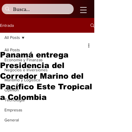
Entrada
All Posts
All Posts
Panamá entrega
Economía y Finanzas
Presidencia del
Negocios e Inversiones
Corredor Marino del
Marítimo y Logística
Pacífico Este Tropical
Opinión
a Colombia
Tecnología
Empresas
General