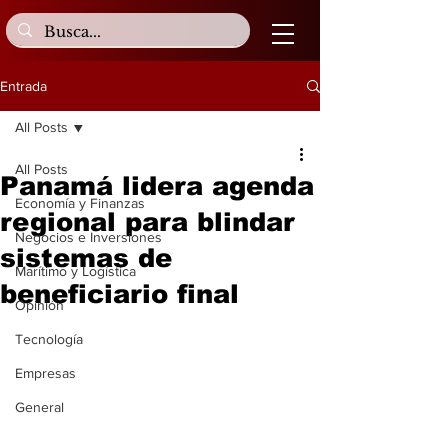
Entrada
All Posts
All Posts
Panamá lidera agenda
Economía y Finanzas
regional para blindar
Negocios e Inversiones
sistemas de
Marítimo y Logística
beneficiario final
Opinión
Tecnología
Empresas
General