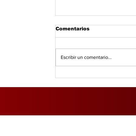
Comentarios
Escribir un comentario...
DGI advierte que el 69%
de los empresarios
incumple con la
facturación fiscal