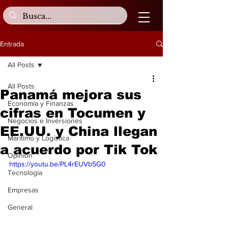
Entrada
All Posts
All Posts
Panamá mejora sus
Economía y Finanzas
cifras en Tocumen y
Negocios e Inversiones
EE.UU. y China llegan
Marítimo y Logística
a acuerdo por Tik Tok
Opinión
https://youtu.be/PL4rEUVb5G0
Tecnología
Empresas
General