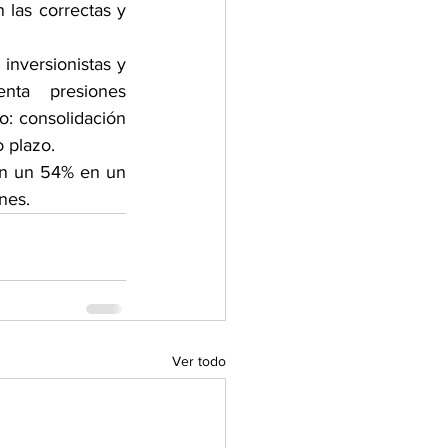
 las correctas y 
inversionistas y 
ta presiones 
: consolidación 
 plazo.
en un 54% en un 
nes.
Ver todo