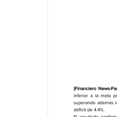
(Financiero News-P
inferior a la meta p
superando además las
déficit de 4.4%. 
El resultado confir