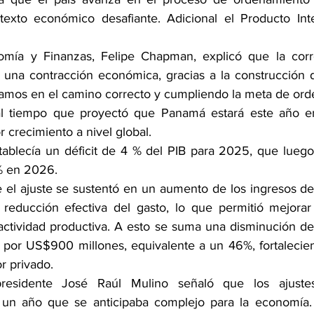
texto económico desafiante. Adicional el Producto Inte
omía y Finanzas, Felipe Chapman, explicó que la correc
 una contracción económica, gracias a la construcción d
Estamos en el camino correcto y cumpliendo la meta de orde
 al tiempo que proyectó que Panamá estará este año ent
crecimiento a nivel global.
stablecía un déficit de 4 % del PIB para 2025, que luego
% en 2026.
el ajuste se sustentó en un aumento de los ingresos del
educción efectiva del gasto, lo que permitió mejorar l
a actividad productiva. A esto se suma una disminución de
por US$900 millones, equivalente a un 46%, fortaleciend
or privado.
residente José Raúl Mulino señaló que los ajustes 
un año que se anticipaba complejo para la economía.