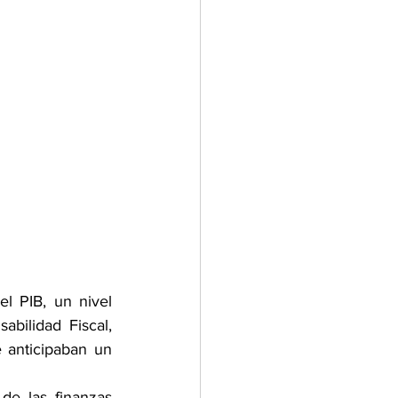
l PIB, un nivel 
bilidad Fiscal, 
 anticipaban un 
e las finanzas 