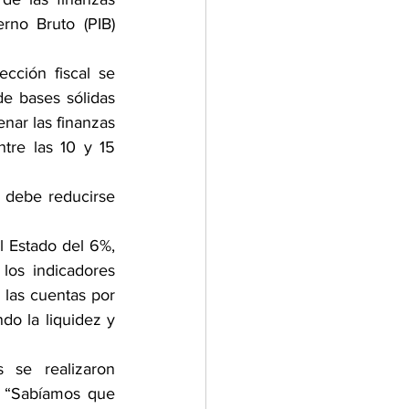
rno Bruto (PIB) 
ción fiscal se 
e bases sólidas 
nar las finanzas 
re las 10 y 15 
 debe reducirse 
 Estado del 6%, 
os indicadores 
 las cuentas por 
o la liquidez y 
se realizaron 
 “Sabíamos que 