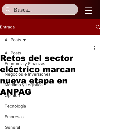
Entrada
All Posts
All Posts
Retos del sector
Economía y Finanzas
eléctrico marcan
Negocios e Inversiones
nueva etapa en
Marítimo y Logística
ANPAG
Opinión
Tecnología
Empresas
General