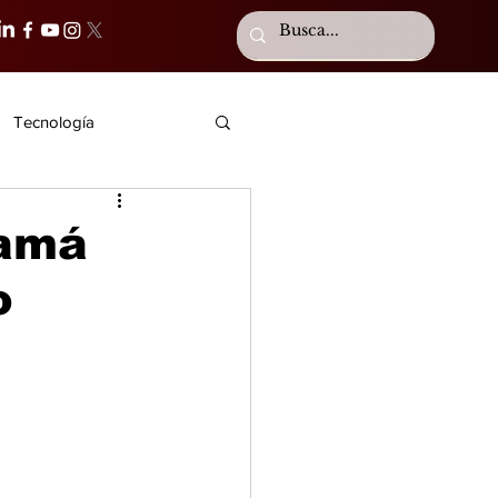
Tecnología
namá
o