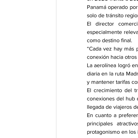
Panamá operado por A
solo de tránsito regio
El director comerc
especialmente relev
como destino final.
“Cada vez hay más p
conexión hacia otros
La aerolínea logró e
diaria en la ruta Mad
y mantener tarifas co
El crecimiento del 
conexiones del hub d
llegada de viajeros d
En cuanto a prefere
principales atract
protagonismo en los it