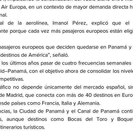
ir Europa, en un contexto de mayor demanda directa hac
nal.
ial de la aerolínea, Imanol Pérez, explicó que el 
ante porque cada vez más pasajeros europeos están elig
asajeros europeos que deciden quedarse en Panamá y n
 destinos de América”, señaló.
n los últimos años pasar de cuatro frecuencias semanales 
rid–Panamá, con el objetivo ahora de consolidar los nive
mpetitivas.
tráfico no depende únicamente del mercado español, sin
e Madrid, que conecta con más de 40 destinos en Europa,
esde países como Francia, Italia y Alemania.
ncias, la Ciudad de Panamá y el Canal de Panamá contin
ivos, aunque destinos como Bocas del Toro y Boque
inerarios turísticos.