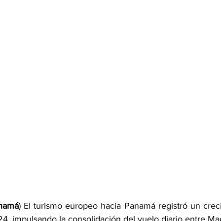
anamá
) El turismo europeo hacia Panamá registró un crec
4, impulsando la consolidación del vuelo diario entre Mad