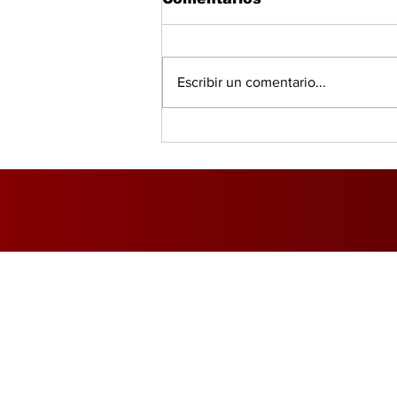
Escribir un comentario...
Salud, IA y bienestar
redefinen el consumo
global, según PwC
Inicio
Foro Mercado Eléctri
Marítimo y Logística
Opinió