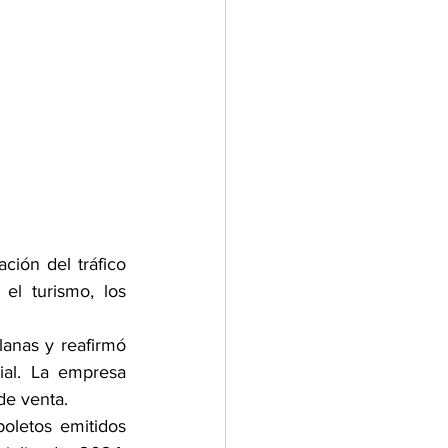
ión del tráfico 
l turismo, los 
anas y reafirmó 
al. La empresa 
de venta.
oletos emitidos 