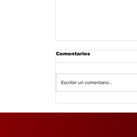
Comentarios
Escribir un comentario...
Salud, IA y bienestar
redefinen el consumo
global, según PwC