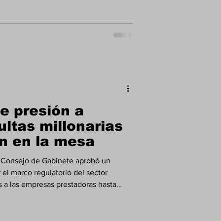
ndencia de Seguros y Reaseguros de
ácticas comerciales que puedan afectar
idencialidad de las pólizas. El Colegio
ionale
e presión a
ultas millonarias
ón en la mesa
 Consejo de Gabinete aprobó un
 el marco regulatorio del sector
es a las empresas prestadoras hasta
ntervención temporal de distribuidoras
ecer nuevas obligaciones de calidad,
ención al cliente, en medio de