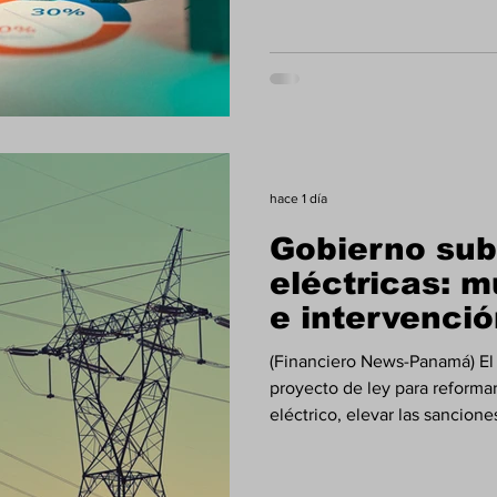
regulatorio con la Superinte
Panamá y la vigilancia de pr
la libre competencia y la conf
Nacional de Asesores Profes
hace 1 día
Gobierno sub
eléctricas: m
e intervenci
(Financiero News-Panamá) El
proyecto de ley para reformar
eléctrico, elevar las sancion
US$20 millones, permitir la i
por parte de la ASEP y establ
inversión, compensación y at