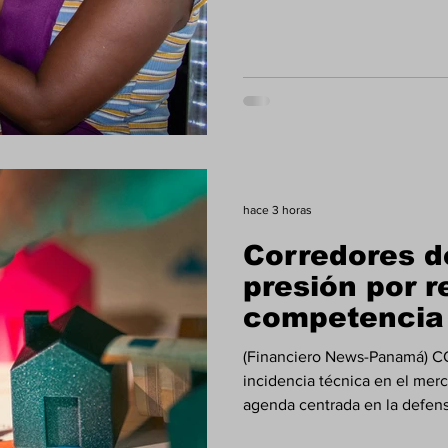
automatización y productivid
MIPYMES 360, que se realizar
momentos en que las micro,
enfrentan mayores retos para
competir en un mercado cada 
hace 3 horas
Corredores d
presión por r
competencia 
asegurado
(Financiero News-Panamá) 
incidencia técnica en el me
agenda centrada en la defensa
Seguro Obligatorio Básico de