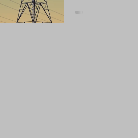
reiteradas quejas ciudadanas 
interrupciones del servicio, d