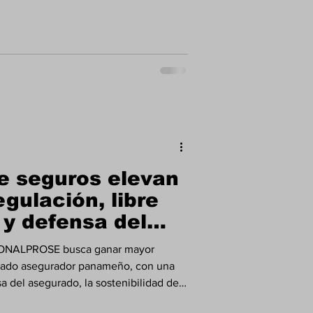
ad, con el Primer Congreso Nacional
á el 19 de agosto en Santiago, en
 pequeñas y medianas empresas
 acceder a crédito, modernizarse y
vez más digital. Uno de los an
e seguros elevan
egulación, libre
y defensa del
CONALPROSE busca ganar mayor
rcado asegurador panameño, con una
 del asegurado, la sostenibilidad del
 Accidentes de Tránsito, el diálogo