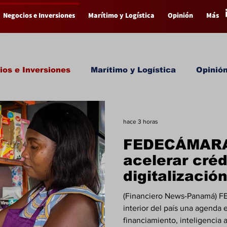
Negocios e Inversiones
Marítimo y Logística
Opinión
Más
os e Inversiones
Marítimo y Logística
Opinió
hace 3 horas
FEDECÁMARA
acelerar créd
digitalizaci
(Financiero News-Panamá) F
interior del país una agenda
financiamiento, inteligencia ar