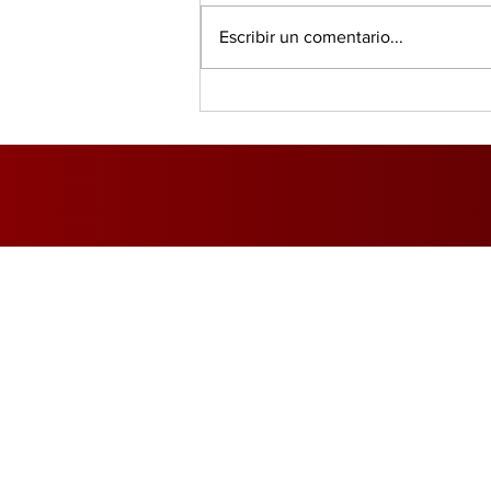
Escribir un comentario...
Salud, IA y bienestar
redefinen el consumo
global, según PwC
Inicio
Foro Mercado Eléctri
Marítimo y Logística
Opinió