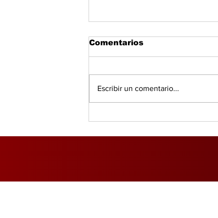
Comentarios
Escribir un comentario...
Salud, IA y bienestar
redefinen el consumo
global, según PwC