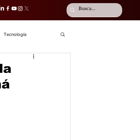
Tecnología
la
má