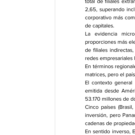
total de filiales extr
2,65, superando inc
corporativo más com
de capitales.
La evidencia micr
proporciones más elev
de filiales indirect
redes empresariales 
En términos regional
matrices, pero el paí
El contexto general 
emitida desde Améri
53.170 millones de 
Cinco países (Brasi
inversión, pero Pan
cadenas de propiedad
En sentido inverso, 