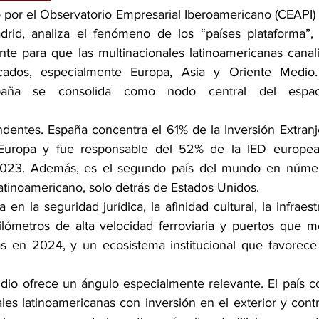
 por el Observatorio Empresarial Iberoamericano (CEAPI) 
id, analiza el fenómeno de los “países plataforma”,
e para que las multinacionales latinoamericanas canali
cados, especialmente Europa, Asia y Oriente Medio
aña se consolida como nodo central del espacio
dentes. España concentra el 61% de la Inversión Extranjer
 Europa y fue responsable del 52% de la IED europea
2023. Además, es el segundo país del mundo en núme
latinoamericano, solo detrás de Estados Unidos.
en la seguridad jurídica, la afinidad cultural, la infraestr
ómetros de alta velocidad ferroviaria y puertos que mo
s en 2024, y un ecosistema institucional que favorece 
dio ofrece un ángulo especialmente relevante. El país co
les latinoamericanas con inversión en el exterior y contr