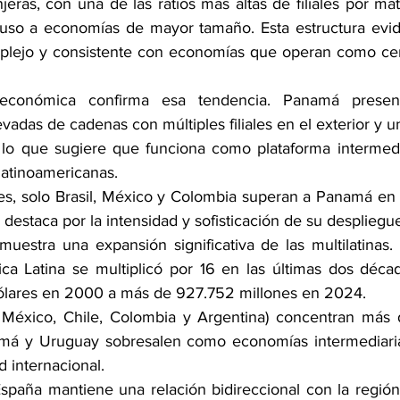
anjeras, con una de las ratios más altas de filiales por mat
luso a economías de mayor tamaño. Esta estructura evid
plejo y consistente con economías que operan como cent
oeconómica confirma esa tendencia. Panamá presen
adas de cadenas con múltiples filiales en el exterior y un
as, lo que sugiere que funciona como plataforma intermedi
latinoamericanas.
es, solo Brasil, México y Colombia superan a Panamá en 
s destaca por la intensidad y sofisticación de su despliegue
muestra una expansión significativa de las multilatinas. 
ca Latina se multiplicó por 16 en las últimas dos déca
dólares en 2000 a más de 927.752 millones en 2024.
l, México, Chile, Colombia y Argentina) concentran más
amá y Uruguay sobresalen como economías intermediarias
 internacional.
España mantiene una relación bidireccional con la región