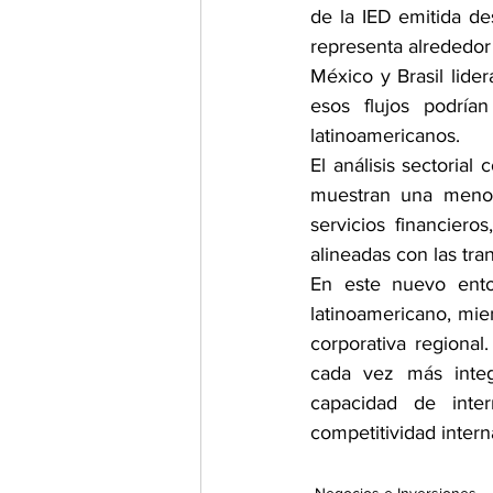
de la IED emitida de
representa alrededor
México y Brasil lide
esos flujos podría
latinoamericanos.
El análisis sectorial
muestran una menor 
servicios financiero
alineadas con las tra
En este nuevo ento
latinoamericano, mie
corporativa regional
cada vez más integra
capacidad de inter
competitividad intern
Negocios e Inversiones