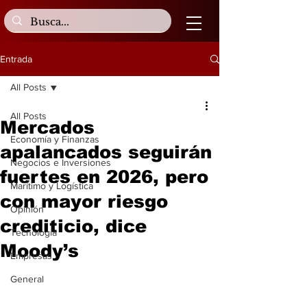
Entrada
All Posts
All Posts
Mercados
Economía y Finanzas
apalancados seguirán
Negocios e Inversiones
fuertes en 2026, pero
Marítimo y Logística
con mayor riesgo
Opinión
crediticio, dice
Tecnología
Moody’s
Empresas
General