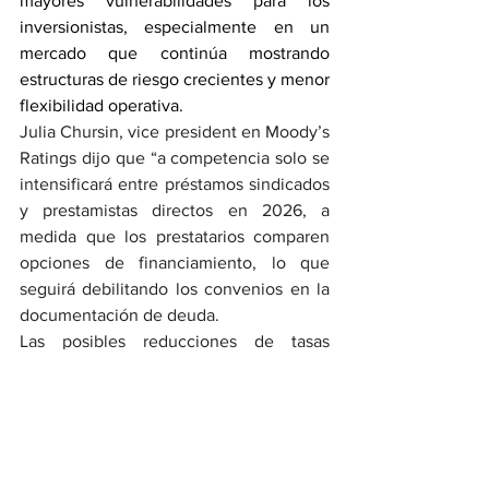
mayores vulnerabilidades para los 
inversionistas, especialmente en un 
mercado que continúa mostrando 
estructuras de riesgo crecientes y menor 
flexibilidad operativa.
Julia Chursin, vice president en Moody’s 
Ratings dijo que “a competencia solo se 
intensificará entre préstamos sindicados 
y prestamistas directos en 2026, a 
medida que los prestatarios comparen 
opciones de financiamiento, lo que 
seguirá debilitando los convenios en la 
documentación de deuda.
Las posibles reducciones de tasas 
podrían acelerar la sustitución de crédito 
privado y el repunte en la emisión 
primaria. El mayor uso de deuda PIK y 
préstamos NAV—especialmente en 
EE. UU. y Europa, Medio Oriente y África