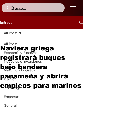
Entrada
All Posts
All Posts
Naviera griega
Economía y Finanzas
registrará buques
Negocios e Inversiones
bajo bandera
Marítimo y Logística
panameña y abrirá
Opinión
empleos para marinos
Tecnología
Empresas
General