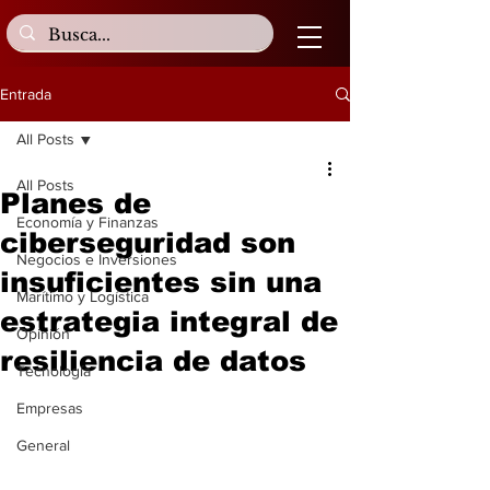
Entrada
All Posts
All Posts
Planes de
Economía y Finanzas
ciberseguridad son
Negocios e Inversiones
insuficientes sin una
Marítimo y Logística
estrategia integral de
Opinión
resiliencia de datos
Tecnología
Empresas
General