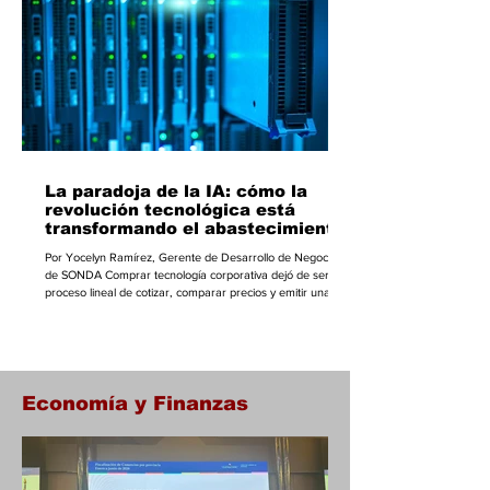
composición dominada por ingresos tributario
La paradoja de la IA: cómo la
revolución tecnológica está
transformando el abastecimiento
de infraestructura empresarial
Por Yocelyn Ramírez, Gerente de Desarrollo de Negocios
de SONDA Comprar tecnología corporativa dejó de ser un
proceso lineal de cotizar, comparar precios y emitir una
orden de compra. Hoy, muchas organizaciones enfrentan
una realidad distinta: los costos de servidores,
computadoras portátiles, equipos de infraestructura y otros
componentes han aumentado, mientras que los tiempos
de entrega, que antes se medían en semanas, ahora
pueden extenderse durante varios meses. Lo que a
Economía y Finanzas