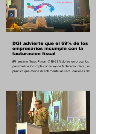
DGI advierte que el 69% de los
empresarios incumple con la
facturación fiscal
(Financiero News-Panamá) El 69% de los empresarios
panameños incumple con la ley de facturación fiscal, una
práctica que afecta directamente las recaudaciones del
Estado y que ya ha generado US$4.2 millones en multas,
aseguró el director general de Ingresos, Camilo Valdés,
durante el Congreso de Derecho Tributario organizado por
el Tribunal Administrativo Tributario de Panamá. El
señalamiento se fundamente en inspecciones hechas a
más de 6 mil negocios en Panamá, en donde se