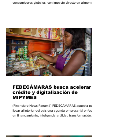
consumidores globales, con impacto directo en alimentos,
bebidas, retail, tecnología y servicios de salud. Según el
informe Voice of the Consumer 2026 de PwC, basado en
una encuesta a 21,808 consumidores en 27 países, el 57%
ya compró productos o servicios vinculados a salud y
bienestar o tiene intención clara de hacerlo, mientras otro
26% muestra interés, pero aún nece
FEDECÁMARAS busca acelerar
crédito y digitalización de
MIPYMES
(Financiero News-Panamá) FEDECÁMARAS apuesta por
llevar al interior del país una agenda empresarial enfocada
en financiamiento, inteligencia artificial, transformación
digital, automatización y productividad, con el Primer
Congreso Nacional MIPYMES 360, que se realizará el 19
de agosto en Santiago, en momentos en que las micro,
pequeñas y medianas empresas enfrentan mayores retos