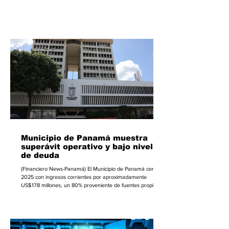
bebidas, retail, tecnología y servicios de salud. Según el
informe Voice of the Consumer 2026 de PwC, basado en
una encuesta a 21,808 consumidores en 27 países, el 57%
ya compró productos o servicios vinculados a salud y
bienestar o tiene intención clara de hacerlo, mientras otro
26% muestra interés, pero aún nece
Municipio de Panamá muestra
superávit operativo y bajo nivel
de deuda
(Financiero News-Panamá) El Municipio de Panamá cerró
2025 con ingresos corrientes por aproximadamente
US$178 millones, un 80% proveniente de fuentes propias,
gasto total ajustado a unos US$148 millones y un superávit
operativo cercano a US$30 millones, según un análisis
financiero elaborado por Norfolk Capital Advisors Panamá.
El informe destaca que los ingresos propios alcanzaron
cerca de US$142 millones, su nivel récord, con una