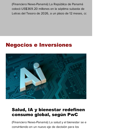
(Financiero News-Panamá) La República de Panamá
colocó US$369.20 millones en la séptima subasta de
Letras del Tesoro de 2026, a un plazo de 12 meses, con
una tasa de corte de 5.05% y un rendimiento promedio
ponderado de 4.99%, en una operación que mostró fuerte
demanda de inversionistas y capacidad del Ministerio de
Economía y Finanzas para contener el costo de
financiamiento en medio del alza de las tasas
internacionales en dólares. La emisión, con liquidación el 7
Negocios e Inversiones
de agosto
Salud, IA y bienestar redefinen el
consumo global, según PwC
(Financiero News-Panamá) La salud y el bienestar se están
convirtiendo en un nuevo eje de decisión para los