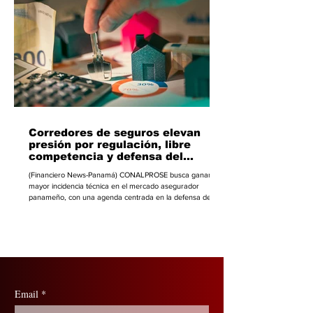
para acceder a crédito, modernizarse y competir en un
mercado cada vez más digital. Uno de los an
Corredores de seguros elevan
presión por regulación, libre
competencia y defensa del
asegurado
(Financiero News-Panamá) CONALPROSE busca ganar
mayor incidencia técnica en el mercado asegurador
panameño, con una agenda centrada en la defensa del
asegurado, la sostenibilidad del Seguro Obligatorio Básico
de Accidentes de Tránsito, el diálogo regulatorio con la
Superintendencia de Seguros y Reaseguros de Panamá y
la vigilancia de prácticas comerciales que puedan afectar la
libre competencia y la confidencialidad de las pólizas. El
Colegio Nacional de Asesores Profesionale
Email
*