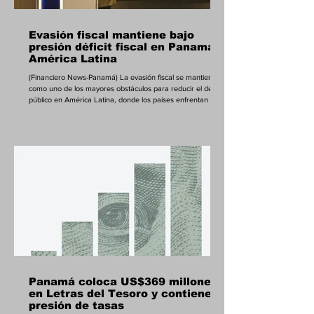
Evasión fiscal mantiene bajo
presión déficit fiscal en Panamá y
América Latina
(Financiero News-Panamá) La evasión fiscal se mantiene
como uno de los mayores obstáculos para reducir el déficit
público en América Latina, donde los países enfrentan una
evasión cercana al 27% en impuestos al consumo y
alrededor de 40% en impuesto sobre la renta, según
destacó Marcio Ferreira, secretario ejecutivo del Centro
Interamericano de Administraciones Tributarias, durante el
IX Congreso Internacional de Derecho Tributario,
organizado por el Tribunal Administrativo T
Panamá coloca US$369 millones
en Letras del Tesoro y contiene
presión de tasas