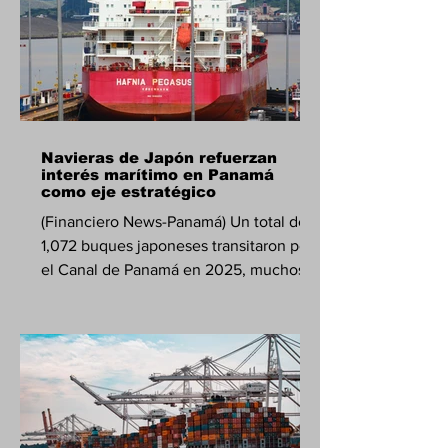
Navieras de Japón refuerzan
interés marítimo en Panamá
como eje estratégico
(Financiero News-Panamá) Un total de
1,072 buques japoneses transitaron por
el Canal de Panamá en 2025, muchos
de ellos con carga de gas, dato que
confirma el peso estratégico de la vía
interoceánica para la seguridad
económica de Japón y que marcó el
nuevo encuentro entre el presidente
José Raúl Mulino y una delegación de
la Asociación de Navieros de Japón,