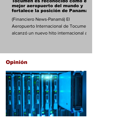
Tocumen es reconocido como el
mejor aeropuerto del mundo y
fortalece la posición de Panamá
(Financiero News-Panamá) El
Aeropuerto Internacional de Tocumen
alcanzó un nuevo hito internacional al
ser reconocido como el mejor
aeropuerto del mundo en el AirHelp
Score Airports 2026, superando a 278
terminales aéreas de 76 países y
Opinión
consolidando el posicionamiento de
Panamá como uno de los principales
centros de conectividad aérea global.
La terminal panameña obtuvo una
puntuación de 8.48 sobre 10,
ubicándose por encima de los
aeropuertos de Fortaleza, en Brasil, y
Ciudad
La paradoja de la IA: cómo la