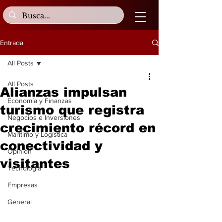
Entrada
All Posts
All Posts
Alianzas impulsan
Economía y Finanzas
turismo que registra
Negocios e Inversiones
crecimiento récord en
Marítimo y Logística
conectividad y
Opinión
visitantes
Tecnología
Empresas
General