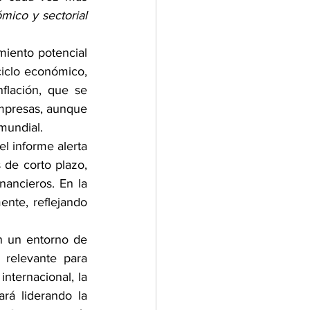
ico y sectorial 
miento potencial 
ciclo económico, 
flación, que se 
mpresas, aunque 
mundial.
 informe alerta 
 de corto plazo, 
ancieros. En la 
nte, reflejando 
 un entorno de 
 relevante para 
ternacional, la 
ará liderando la 