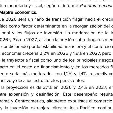
tica monetaria y fiscal, según el informe 
Panorama económ
Mapfre Economics
.
ue 2026 será un “año de transición frágil” hacia el creci
ítica como factor determinante en la reorganización del 
ional y los flujos de inversión. La moderación de la in
2026 y 3% en 2027, aliviaría la presión sobre hogares y e
condicionado por la estabilidad financiera y el comercio 
a economía crecería 2,2% en 2026 y 1,9% en 2027, pero el
 la trayectoria fiscal como uno de los principales riesgos
acto en el costo de financiamiento y en los mercados fin
ento sería más moderado, con 1,2% y 1,4%, respectivame
tivo y desafíos estructurales persistentes.
, la proyección es de 2,1% en 2026 y 2,4% en 2027, en
entre expansión y desinflación. Este desempeño resulta
má y Centroamérica, altamente expuestas al comercio in
 y la inversión extranjera directa. Asia Pacífico continu