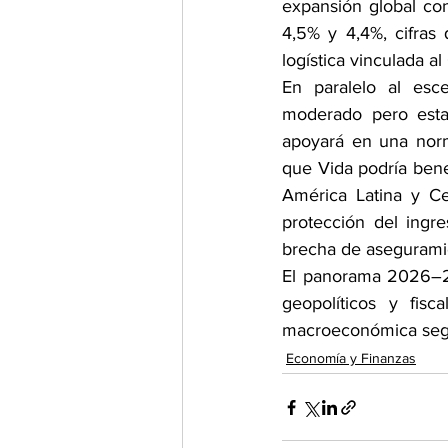
expansión global co
4,5% y 4,4%, cifras 
logística vinculada a
En paralelo al esc
moderado pero esta
apoyará en una norma
que Vida podría benef
América Latina y Ce
protección del ingr
brecha de aseguramien
El panorama 2026–20
geopolíticos y fisc
macroeconómica segui
Economía y Finanzas