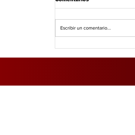
Escribir un comentario...
DGI advierte que el 69%
de los empresarios
incumple con la
facturación fiscal
Inicio
Foro Mercado Eléctri
Marítimo y Logística
Opinió