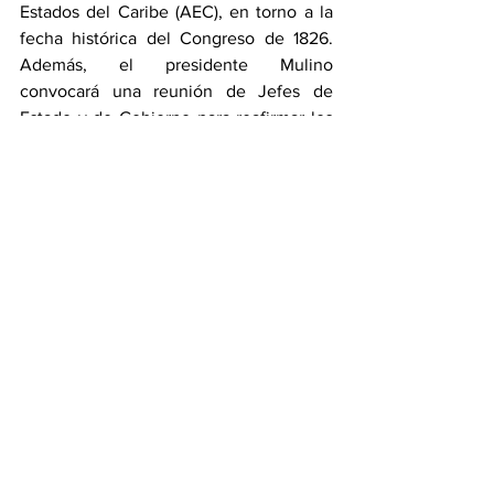
Estados del Caribe (AEC), en torno a la 
fecha histórica del Congreso de 1826. 
Además, el presidente Mulino 
convocará una reunión de Jefes de 
Estado y de Gobierno para reafirmar los 
principios de unidad continental y 
cooperación multilateral.
General
Ver todo
Entradas recientes