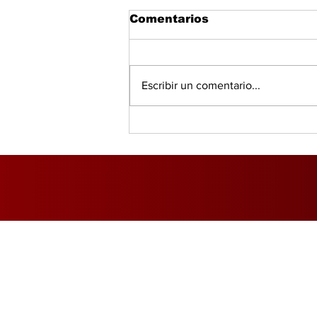
Comentarios
Escribir un comentario...
Salud, IA y bienestar
redefinen el consumo
global, según PwC
Inicio
Foro Mercado Eléctri