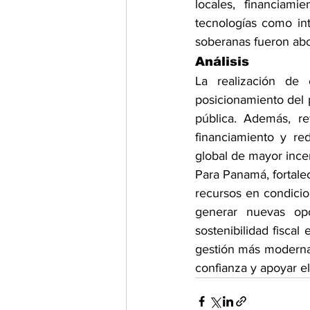
locales, financiami
tecnologías como inte
soberanas fueron ab
Análisis
La realización de
posicionamiento del 
pública. Además, ref
financiamiento y re
global de mayor ince
Para Panamá, fortalec
recursos en condicion
generar nuevas opo
sostenibilidad fisca
gestión más moderna y
confianza y apoyar e