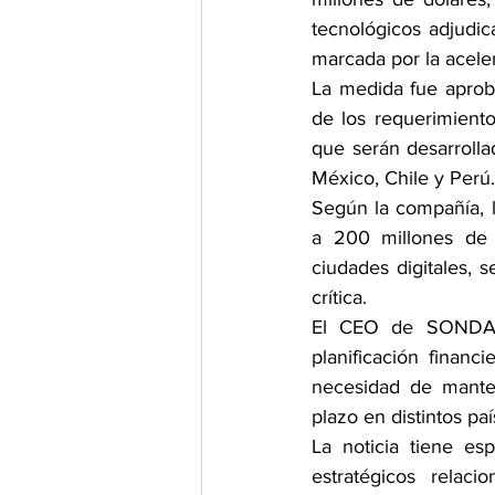
tecnológicos adjudic
marcada por la aceler
La medida fue aprobad
de los requerimiento
que serán desarroll
México, Chile y Perú.
Según la compañía, l
a 200 millones de d
ciudades digitales, s
crítica.
El CEO de SONDA, M
planificación finan
necesidad de manten
plazo en distintos paí
La noticia tiene es
estratégicos relaci