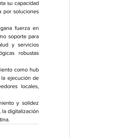
ta su capacidad 
 por soluciones 
gana fuerza en 
omo soporte para 
ud y servicios 
icas robustas 
miento como hub 
 la ejecución de 
dores locales, 
ento y solidez 
a digitalización 
ina.