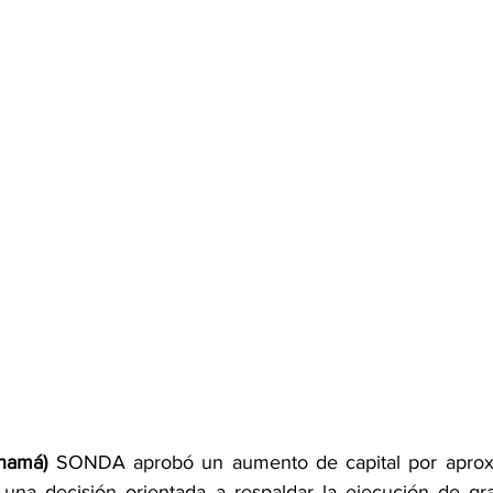
namá)
 SONDA aprobó un aumento de capital por apro
 una decisión orientada a respaldar la ejecución de gr