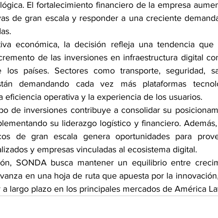
ógica. El fortalecimiento financiero de la empresa aumen
tivas de gran escala y responder a una creciente demanda
as.
va económica, la decisión refleja una tendencia que 
cremento de las inversiones en infraestructura digital c
e los países. Sectores como transporte, seguridad, sal
stán demandando cada vez más plataformas tecnológ
 eficiencia operativa y la experiencia de los usuarios.
po de inversiones contribuye a consolidar su posiciona
plementando su liderazgo logístico y financiero. Además,
cos de gran escala genera oportunidades para provee
lizados y empresas vinculadas al ecosistema digital.
ción, SONDA busca mantener un equilibrio entre crecimi
avanza en una hoja de ruta que apuesta por la innovación, l
r a largo plazo en los principales mercados de América Lat