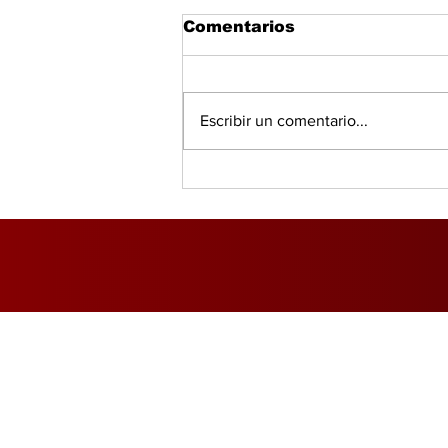
Comentarios
Escribir un comentario...
Salud, IA y bienestar
redefinen el consumo
global, según PwC
Inicio
Foro Mercado Eléctri