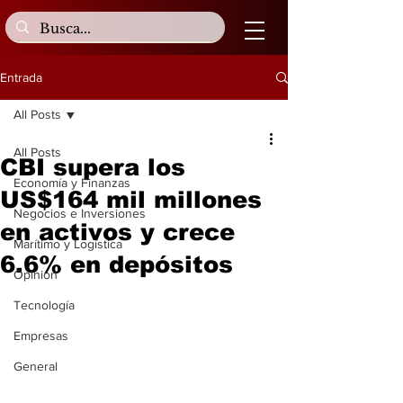
Entrada
All Posts
All Posts
CBI supera los
Economía y Finanzas
US$164 mil millones
Negocios e Inversiones
en activos y crece
Marítimo y Logística
6.6% en depósitos
Opinión
Tecnología
Empresas
General