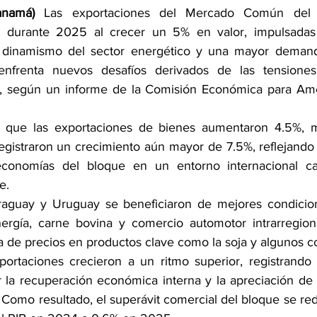
anamá)
 Las exportaciones del Mercado Común del S
ia durante 2025 al crecer un 5% en valor, impulsadas 
l dinamismo del sector energético y una mayor demanda 
nfrenta nuevos desafíos derivados de las tensiones
s, según un informe de la Comisión Económica para Amér
ó que las exportaciones de bienes aumentaron 4.5%, mi
registraron un crecimiento aún mayor de 7.5%, reflejando 
conomías del bloque en un entorno internacional car
e.
Paraguay y Uruguay se beneficiaron de mejores condicio
ergía, carne bovina y comercio automotor intrarregiona
 de precios en productos clave como la soja y algunos c
portaciones crecieron a un ritmo superior, registrando
 la recuperación económica interna y la apreciación de
 Como resultado, el superávit comercial del bloque se red