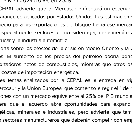
del PIB en 2024 a 0.6% en 2025.
CEPAL advierte que el Mercosur enfrentará un escenari
aranceles aplicados por Estados Unidos. Las estimaciones
medio para las exportaciones del bloque hacia ese merca
especialmente sectores como siderurgia, metalmecánica
zúcar y la industria automotriz.
erta sobre los efectos de la crisis en Medio Oriente y la vo
. El aumento de los precios del petróleo podría benefi
rtadores netos de combustibles, mientras que otros paí
 costos de importación energética.
les temas analizados por la CEPAL es la entrada en vig
ercosur y la Unión Europea, que comenzó a regir el 1 de
iones con un mercado equivalente al 25% del PIB mundia
era que el acuerdo abre oportunidades para expandir
éticas, minerales e industriales, pero advierte que tam
os sectores manufactureros que deberán competir con em