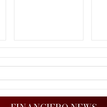
Fuego por
La economía panameña
inconsciencia
y lo
cor