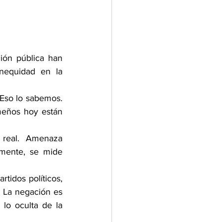
ón pública han 
nequidad en la 
Eso lo sabemos. 
eños hoy están 
real.  Amenaza 
mente, se mide 
tidos políticos, 
 La negación es 
o oculta de la 