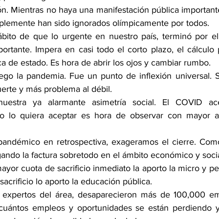
n. Mientras no haya una manifestación pública importante
implemente han sido ignorados olímpicamente por todos.
ito de que lo urgente en nuestro país, terminó por eli
ortante. Impera en casi todo el corto plazo, el cálculo p
tica de estado. Es hora de abrir los ojos y cambiar rumbo.
lego la pandemia. Fue un punto de inflexión universal. Su
erte y más problema al débil.  
nuestra ya alarmante asimetría social. El COVID ac
no lo quiera aceptar es hora de observar con mayor at
 pandémico en retrospectiva, exageramos el cierre. Com
ndo la factura sobretodo en el ámbito económico y socia
ayor cuota de sacrificio inmediato la aporto la micro y p
sacrificio lo aporto la educación pública.
 expertos del área, desaparecieron más de 100,000 emp
 cuántos empleos y oportunidades se están perdiendo y