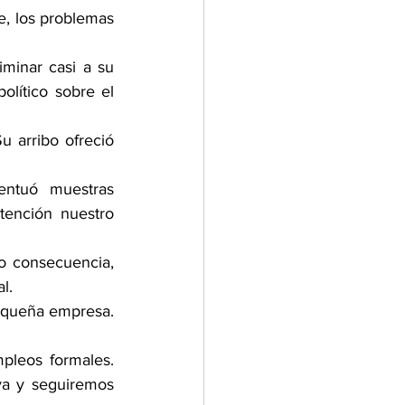
, los problemas 
minar casi a su 
olítico sobre el 
 arribo ofreció 
entuó muestras 
ención nuestro 
o consecuencia, 
l.
equeña empresa. 
leos formales. 
a y seguiremos 