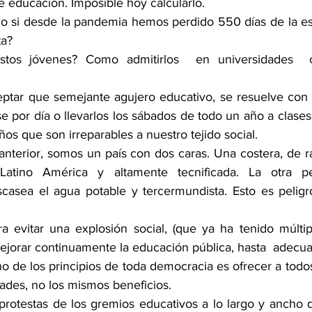
e educación. Imposible hoy calcularlo. 
o si desde la pandemia hemos perdido 550 días de la esc
ta?
tos jóvenes? Como admitirlos  en universidades  c
eptar que semejante agujero educativo, se resuelve con 
e por día o llevarlos los sábados de todo un año a clases
os que son irreparables a nuestro tejido social.
anterior, somos un país con dos caras. Una costera, de r
atino América y altamente tecnificada. La otra per
casea el agua potable y tercermundista. Esto es peligro
a evitar una explosión social, (que ya ha tenido múltip
mejorar continuamente la educación pública, hasta  adecuar
 de los principios de toda democracia es ofrecer a todos
ades, no los mismos beneficios.
rotestas de los gremios educativos a lo largo y ancho d