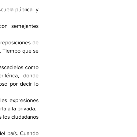
uela pública  y 
on semejantes 
reposiciones de 
. Tiempo que se 
ascacielos como 
iférica, donde 
so por decir lo 
les expresiones 
la a la privada. 
 los ciudadanos 
el país. Cuando 