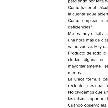
perdiendo por falta d
Cómo hacer el cálcul
la cuenta sigue abier
Como emplear a es
deficiencias?  
Me es muy difícil ac
una hora más de clas
va no vuelve. Hay dañ
Producto de todo lo 
ciudad alguna en L
mayoritariamente  es
menos.
La única fórmula par
recientes ), es una: 
No olvidemos que uno
las mismas oportunid
Cuando observo las p