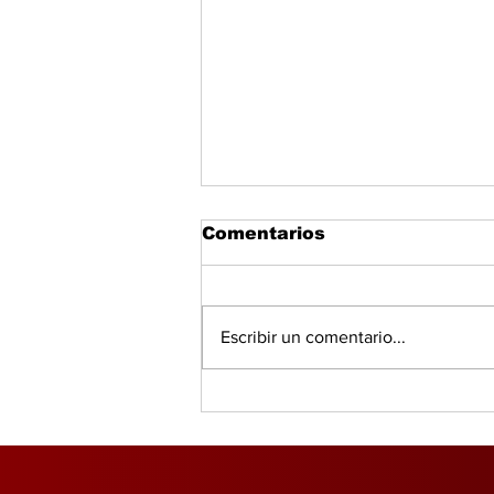
Comentarios
Escribir un comentario...
La paradoja de la IA:
cómo la revolución
tecnológica está
transformando el
abastecimiento de