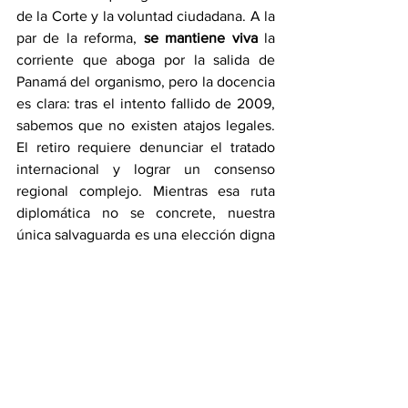
de la Corte y la voluntad ciudadana. A la 
par de la reforma, 
se mantiene viva 
la 
corriente que aboga por la salida de 
Panamá del organismo, pero la docencia 
es clara: tras el intento fallido de 2009, 
sabemos que no existen atajos legales. 
El retiro requiere denunciar el tratado 
internacional y lograr un consenso 
regional complejo. Mientras esa ruta 
diplomática no se concrete, nuestra 
única salvaguarda es una elección digna 
y directa. La experiencia de 1999 nos 
enseñó que la transparencia no se 
negocia por rapidez. Si en aquel año 
logramos proclamar con certeza 
basándonos en actas físicas y 
suministros técnicos, en 2029 no hay 
excusa para no tener un escrutinio 