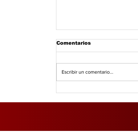
Comentarios
Escribir un comentario...
DGI advierte que el 69%
de los empresarios
incumple con la
facturación fiscal