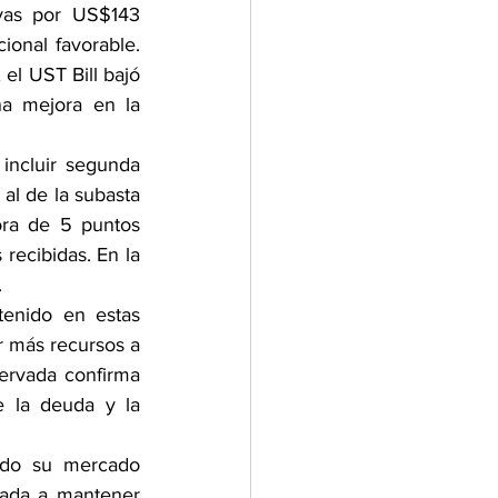
vas por US$143 
onal favorable. 
l UST Bill bajó 
a mejora en la 
ncluir segunda 
al de la subasta 
ra de 5 puntos 
recibidas. En la 
.
enido en estas 
 más recursos a 
ervada confirma 
e la deuda y la 
ndo su mercado 
tada a mantener 