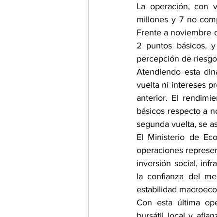
La operación, con v
millones y 7 no comp
Frente a noviembre d
2 puntos básicos, y
percepción de riesg
Atendiendo esta din
vuelta ni intereses p
anterior. El rendim
básicos respecto a no
segunda vuelta, se a
El Ministerio de Ec
operaciones represen
inversión social, in
la confianza del mer
estabilidad macroeco
Con esta última ope
bursátil local y afi