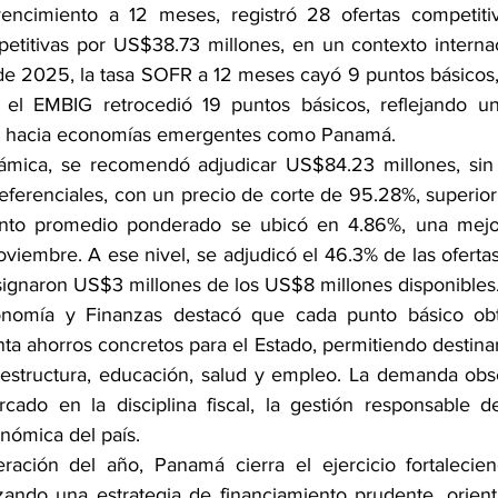
encimiento a 12 meses, registró 28 ofertas competiti
etitivas por US$38.73 millones, en un contexto internaci
e 2025, la tasa SOFR a 12 meses cayó 9 puntos básicos, e
 el EMBIG retrocedió 19 puntos básicos, reflejando un
o hacia economías emergentes como Panamá.
ámica, se recomendó adjudicar US$84.23 millones, sin i
referenciales, con un precio de corte de 95.28%, superior 
iento promedio ponderado se ubicó en 4.86%, una mejo
viembre. A ese nivel, se adjudicó el 46.3% de las ofertas 
signaron US$3 millones de los US$8 millones disponibles
onomía y Finanzas destacó que cada punto básico obt
ta ahorros concretos para el Estado, permitiendo destinar
fraestructura, educación, salud y empleo. La demanda obs
cado en la disciplina fiscal, la gestión responsable d
nómica del país.
ración del año, Panamá cierra el ejercicio fortalecie
anzando una estrategia de financiamiento prudente, orien