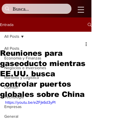
Entrada
All Posts
All Posts
Reuniones para
Economía y Finanzas
gaseoducto mientras
Negocios e Inversiones
EE.UU. busca
Marítimo y Logística
controlar puertos
Opinión
globales sobre China
Tecnología
https://youtu.be/eZFjk6d3yPI
Empresas
General