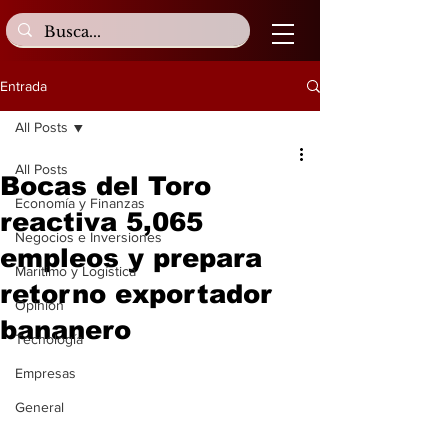
Entrada
All Posts
All Posts
Bocas del Toro
Economía y Finanzas
reactiva 5,065
Negocios e Inversiones
empleos y prepara
Marítimo y Logística
retorno exportador
Opinión
bananero
Tecnología
Empresas
General