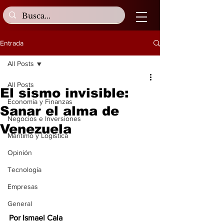
Entrada
All Posts
All Posts
El sismo invisible:
Economía y Finanzas
Sanar el alma de
Negocios e Inversiones
Venezuela
Marítimo y Logística
Opinión
Tecnología
Empresas
General
Por Ismael Cala