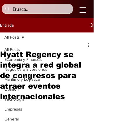
Entrada
All Posts
All Posts
Hyatt Regency se
Economía y Finanzas
integra a red global
Negocios e Inversiones
de congresos para
Marítimo y Logística
atraer eventos
Opinión
internacionales
Tecnología
Empresas
General